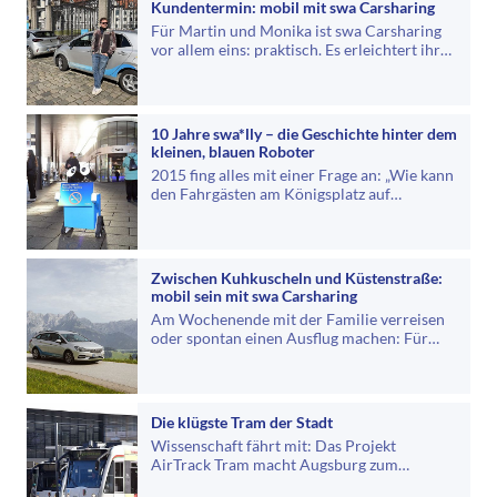
Kundentermin: mobil mit swa Carsharing
Für Martin und Monika ist swa Carsharing
vor allem eins: praktisch. Es erleichtert ihren
Alltag und hilft genau dann,…
10 Jahre swa*lly – die Geschichte hinter dem
kleinen, blauen Roboter
2015 fing alles mit einer Frage an: „Wie kann
den Fahrgästen am Königsplatz auf
charmante Weise vermitteln kann, dass es…
Zwischen Kuhkuscheln und Küstenstraße:
mobil sein mit swa Carsharing
Am Wochenende mit der Familie verreisen
oder spontan einen Ausflug machen: Für
Regina und Stefan gehört all das zum…
Die klügste Tram der Stadt
Wissenschaft fährt mit: Das Projekt
AirTrack Tram macht Augsburg zum
Vorreiter in der mobilen Luftmessung.