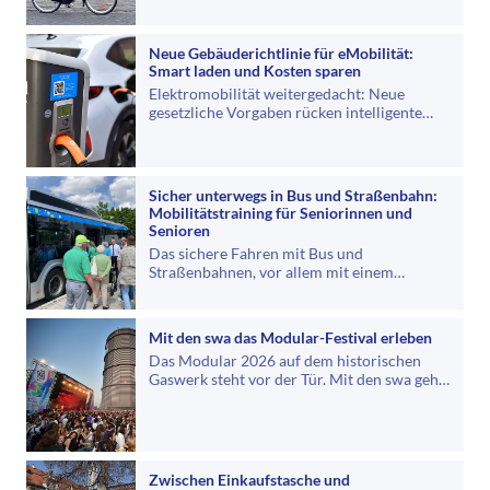
Neue Gebäuderichtlinie für eMobilität:
Smart laden und Kosten sparen
Elektromobilität weitergedacht: Neue
gesetzliche Vorgaben rücken intelligente
Ladeinfrastruktur in den Mittelpunkt.…
Sicher unterwegs in Bus und Straßenbahn:
Mobilitätstraining für Seniorinnen und
Senioren
Das sichere Fahren mit Bus und
Straßenbahnen, vor allem mit einem
Rollator, will gelernt sein. Dazu bieten die…
Mit den swa das Modular-Festival erleben
Das Modular 2026 auf dem historischen
Gaswerk steht vor der Tür. Mit den swa geht
es ganz bequem hin und auch wieder…
Zwischen Einkaufstasche und