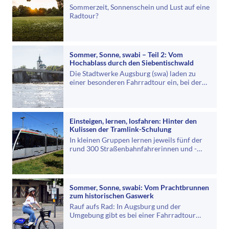
Sommerzeit, Sonnenschein und Lust auf eine
Radtour?
Sommer, Sonne, swabi – Teil 2: Vom
Hochablass durch den Siebentischwald
Die Stadtwerke Augsburg (swa) laden zu
einer besonderen Fahrradtour ein, bei der
sich alles um das Thema Wasser dreht.
Einsteigen, lernen, losfahren: Hinter den
Kulissen der Tramlink-Schulung
In kleinen Gruppen lernen jeweils fünf der
rund 300 Straßenbahnfahrerinnen und -
fahrer bei den swa an zwei Tagen das…
Sommer, Sonne, swabi: Vom Prachtbrunnen
zum historischen Gaswerk
Rauf aufs Rad: In Augsburg und der
Umgebung gibt es bei einer Fahrradtour
tolle Dinge zu entdecken.