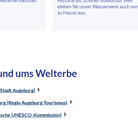
Welterbe hautnah.
Historie bis zu einer Audiotour. Hier
eleben Sie unser Wasserwerk auch vo
zu Hause aus.
rund ums Welterbe
Stadt Augsburg)
g (Regio Augsburg Tourismus)
tsche UNESCO-Kommission)