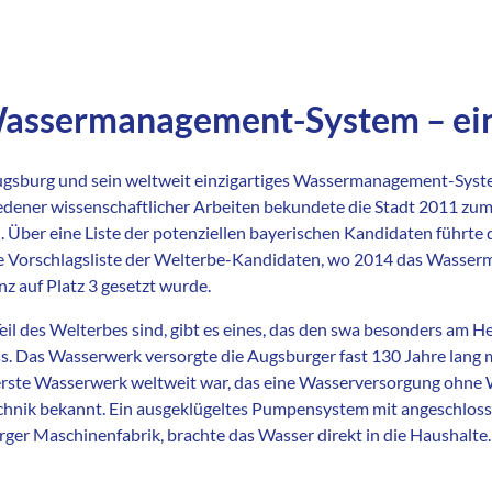
assermanagement-System – ein
 Augsburg und sein weltweit einzigartiges Wassermanagement-Syst
dener wissenschaftlicher Arbeiten bekundete die Stadt 2011 zum 
. Über eine Liste der potenziellen bayerischen Kandidaten führt
che Vorschlagsliste der Welterbe-Kandidaten, wo 2014 das Wass
z auf Platz 3 gesetzt wurde.
il des Welterbes sind, gibt es eines, das den swa besonders am He
 Das Wasserwerk versorgte die Augsburger fast 130 Jahre lang m
erste Wasserwerk weltweit war, das eine Wasserversorgung ohne
echnik bekannt. Ein ausgeklügeltes Pumpensystem mit angeschlos
ger Maschinenfabrik, brachte das Wasser direkt in die Haushalte.