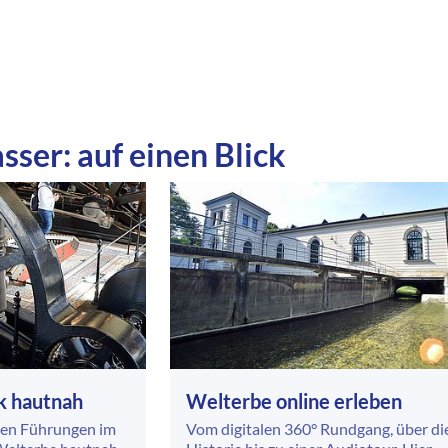
ser: auf einen Blick
k hautnah
Welterbe online erleben
eren Führungen im
Vom digitalen 360° Rundgang, über di