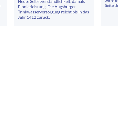
Heute Selbstverständlichkeit, damals
Seite d
n
Pionierleistung: Die Augsburger
Trinkwasserversorgung reicht bis in das
Jahr 1412 zurück.