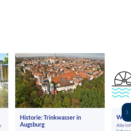
Wass
Historie: Trinkwasser in
Augsburg
Alle I
e
Sehensw