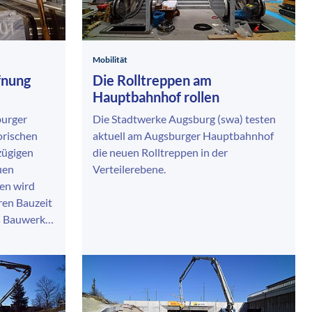
Mobilität
ffnung
Die Rolltreppen am
Hauptbahnhof rollen
burger
Die Stadtwerke Augsburg (swa) testen
orischen
aktuell am Augsburger Hauptbahnhof
zügigen
die neuen Rolltreppen in der
uen
Verteilerebene.
en wird
ren Bauzeit
as Bauwerk…