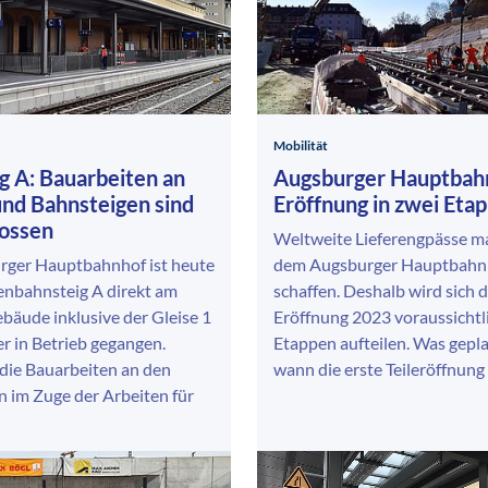
Mobilität
g A: Bauarbeiten an
Augsburger Hauptbah
und Bahnsteigen sind
Eröffnung in zwei Eta
ossen
Weltweite Lieferengpässe m
ger Hauptbahnhof ist heute
dem Augsburger Hauptbahn
enbahnsteig A direkt am
schaffen. Deshalb wird sich d
bäude inklusive der Gleise 1
Eröffnung 2023 voraussichtli
r in Betrieb gegangen.
Etappen aufteilen. Was gepla
die Bauarbeiten an den
wann die erste Teileröffnung 
 im Zuge der Arbeiten für