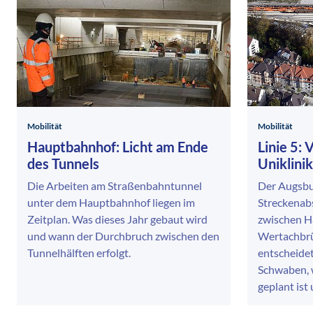
Mobilität
Mobilität
Hauptbahnhof: Licht am Ende
Linie 5:
des Tunnels
Uniklinik
Die Arbeiten am Straßenbahntunnel
Der Augsbu
unter dem Hauptbahnhof liegen im
Streckenabs
Zeitplan. Was dieses Jahr gebaut wird
zwischen 
und wann der Durchbruch zwischen den
Wertachbrü
Tunnelhälften erfolgt.
entscheidet
Schwaben, 
geplant ist