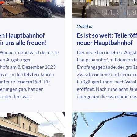
Mobilität
en Hauptbahnhof
Es ist so weit: Teilerö
r uns alle freuen!
neuer Hauptbahnhof
Wochen, dann wird der erste
Der neue barrierefreie Augs
euen Augsburger
Hauptbahnhof, mit dem hist
hofs am 8. Dezember 2023
Empfangsgebäude, der groß
as es in den letzten Jahren
Zwischenebene und dem ne
nter rollendem Rad" für
Fußgängertunnel nach West
erungen gab, hat der
eröffnet. Nach rund acht Jah
Leiter der swa…
übergeben die swa damit d