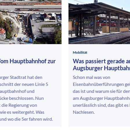
Mobilität
 Vom Hauptbahnhof zur
Was passiert gerade 
Augsburger Hauptbah
rger Stadtrat hat den
Schon mal was von
chnitt der neuen Linie 5
Eisenbahnüberführungen ge
Hauptbahnhof und
das ist und warum sie für d
cke beschlossen. Nun
am Augsburger Hauptbahnh
 die Regierung von
unerlässlich sind, das gibt es
wie es weitergeht. Was
Nachlesen.
 und wo die 5er fahren wird.