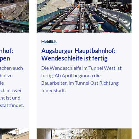
Mobilität
nhof:
Augsburger Hauptbahnhof:
ppen
Wendeschleife ist fertig
achen auch
Die Wendeschleife im Tunnel West ist
hof zu
fertig. Ab April beginnen die
ie
Bauarbeiten im Tunnel Ost Richtung
ch in zwei
Innenstadt.
nt ist und
stattfindet.