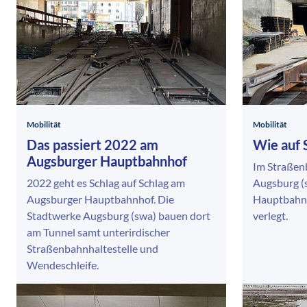
Mobilität
Mobilität
Das passiert 2022 am
Wie auf 
Augsburger Hauptbahnhof
Im Straßen
2022 geht es Schlag auf Schlag am
Augsburg (
Augsburger Hauptbahnhof. Die
Hauptbahnh
Stadtwerke Augsburg (swa) bauen dort
verlegt.
am Tunnel samt unterirdischer
Straßenbahnhaltestelle und
Wendeschleife.