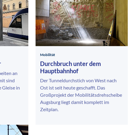
Mobilität
r
Durchbruch unter dem
Hauptbahnhof
eiten an
mit sind
Der Tunneldurchstich von West nach
 Gleise in
Ost ist seit heute geschafft. Das
Großprojekt der Mobilitätsdrehscheibe
Augsburg liegt damit komplett im
Zeitplan.