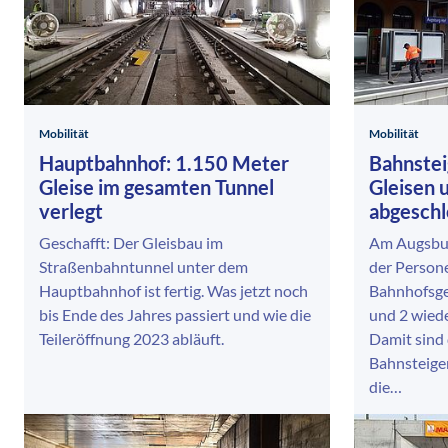
Mobilität
Mobilität
Hauptbahnhof: 1.150 Meter
Bahnstei
Gleise im gesamten Tunnel
Gleisen 
verlegt
abgeschl
Geschafft: Der Gleisbau im
Am Augsbur
Straßenbahntunnel unter dem
der Person
Hauptbahnhof ist fertig. Was jetzt noch
Bahnhofsge
bis Ende des Jahres passiert und wie die
und 2 wiede
Teileröffnung 2023 abläuft.
Damit sind 
Bahnsteigen
die…