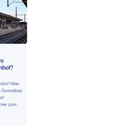
am
nhof?
hört? Was
en Tunnelbau
of
 hier zum