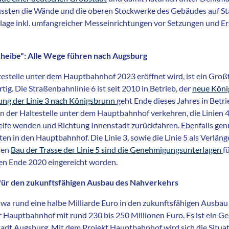
sten die Wände und die oberen Stockwerke des Gebäudes auf Sta
nlage inkl. umfangreicher Messeinrichtungen vor Setzungen und E
cheibe": Alle Wege führen nach Augsburg
stelle unter dem Hauptbahnhof 2023 eröffnet wird, ist ein Groß
tig. Die Straßenbahnlinie 6 ist seit 2010 in Betrieb, der
neue Köni
ung der Linie 3 nach Königsbrunn
geht Ende dieses Jahres in Betr
 in der Haltestelle unter dem Hauptbahnhof verkehren, die Linien 4 
ife wenden und Richtung Innenstadt zurückfahren. Ebenfalls gen
 in den Hauptbahnhof. Die Linie 3, sowie die Linie 5 als Verlänge
den
Bau der Trasse der Linie 5 sind die Genehmigungsunterlagen
f
en Ende 2020 eingereicht worden.
o für den zukunftsfähigen Ausbau des Nahverkehrs
swa rund eine halbe Milliarde Euro in den zukunftsfähigen Ausba
er Hauptbahnhof mit rund 230 bis 250 Millionen Euro. Es ist ein 
adt Augsburg. Mit dem Projekt Hauptbahnhof wird sich die Situat