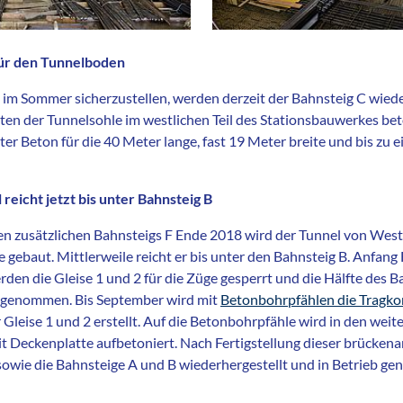
ür den Tunnelboden
m Sommer sicherzustellen, werden derzeit der Bahnsteig C wieder
ten der Tunnelsohle im westlichen Teil des Stationsbauwerkes be
er Beton für die 40 Meter lange, fast 19 Meter breite und bis zu 
reicht jetzt bis unter Bahnsteig B
uen zusätzlichen Bahnsteigs F Ende 2018 wird der Tunnel von West
ebaut. Mittlerweile reicht er bis unter den Bahnsteig B. Anfang 
rden die Gleise 1 und 2 für die Züge gesperrt und die Hälfte des B
b genommen. Bis September wird mit
Betonbohrpfählen die Tragko
 Gleise 1 und 2 erstellt. Auf die Betonbohrpfähle wird in den weit
t Deckenplatte aufbetoniert. Nach Fertigstellung dieser brücken
 sowie die Bahnsteige A und B wiederhergestellt und in Betrieb 