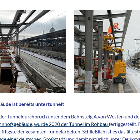
ude ist bereits untertunnelt
t der Tunneldurchbruch unter dem Bahnsteig A von Westen und 
hnhofsgebäude, wurde 2020 der Tunnel im Rohbau
fertiggestellt.
ffligste der gesamten Tunnelarbeiten. Schließlich ist es das
ältest
ude einer deutschen Großstadt
und damit natürlich unter Denkmal