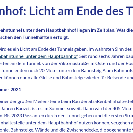
hof: Licht am Ende des 
ahntunnel unter dem Hauptbahnhof liegen im Zeitplan. Was die
chen den Tunnelhälften erfolgt.
ird es ein Licht am Ende des Tunnels geben. Im wahrsten Sinn des
nbahntunnel unter dem Hauptbahnhof
. Seit rund sechs Jahren ba
eiten an dem Tunnel: von der Viktoriastraße im Osten und der R
en Tunnelenden noch 20 Meter unter dem Bahnsteig A am Bahnhof
r können dann alle Gleise und Bahnsteige wieder für Reisende un
mmer 2021
einer der großen Meilensteine beim Bau der Straßenbahnhalteste
Jahren Bauzeit ist es im Sommer soweit. Dann wird der 405 Mete
n. Bis 2023 Passanten durch den Tunnel gehen und die ersten St
hnhaltestelle unter dem Hauptbahnhof nutzen können, vergehen 
sohle, Bahnsteige, Wände und die Zwischendecke, die sogenannte 