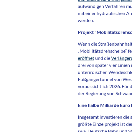
aufwändigen Verfahren mus
mit einer hydraulischen A
werden.
Projekt "Mobilitätsdrehs
Wenn die Straßenbahnhalte
„Mobilitätsdrehscheibe“ fer
eröffnet
und die
Verlänger
drei von später vier Linien
unterirdischen Wendeschle
Fußgängertunnel von Westen
voraussichtlich 2026. Für 
der Regierung von Schwab
Eine halbe Milliarde Eur
Insgesamt investieren die 
größte Einzelprojekt ist d
swa, Deutsche Bahn und St