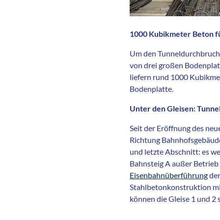
1000 Kubikmeter Beton f
Um den Tunneldurchbruch i
von drei großen Bodenplat
liefern rund 1000 Kubikmet
Bodenplatte.
Unter den Gleisen: Tunnel 
Seit der Eröffnung des ne
Richtung Bahnhofsgebäude g
und letzte Abschnitt: es we
Bahnsteig A außer Betrie
Eisenbahnüberführung
der
Stahlbetonkonstruktion mi
können die Gleise 1 und 2