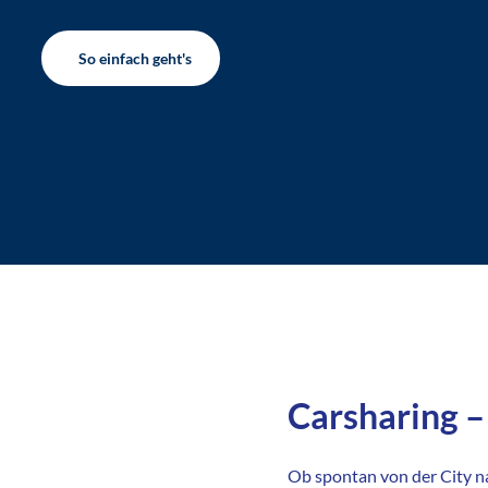
So einfach geht's
Carsharing – 
Ob spontan von der City n