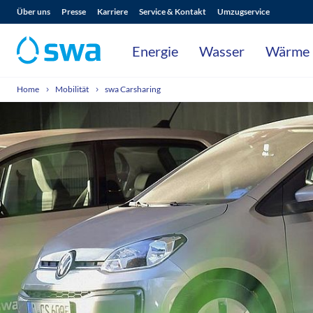
Über uns
Presse
Karriere
Service & Kontakt
Umzugservice
Energie
Wasser
Wärme
Home
Mobilität
swa Carsharing