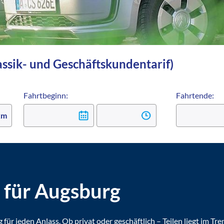
assik- und Geschäftskundentarif)
Fahrtbeginn:
Fahrtende:
 für Augsburg
ür jeden Anlass. Ob privat oder geschäftlich – Teilen liegt im Tre