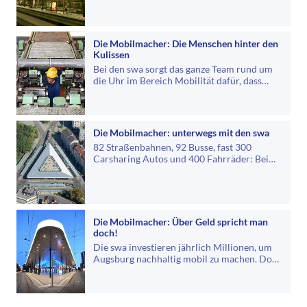
Haltestellenausbau: Bei den Stadtwerken…
Die Mobilmacher: Die Menschen hinter den
Kulissen
Bei den swa sorgt das ganze Team rund um
die Uhr im Bereich Mobilität dafür, dass
alles rund läuft. Da ist es wichtig,…
Die Mobilmacher: unterwegs mit den swa
82 Straßenbahnen, 92 Busse, fast 300
Carsharing Autos und 400 Fahrräder: Bei
den swa rollen alle gemeinsam mit einem…
Die Mobilmacher: Über Geld spricht man
doch!
Die swa investieren jährlich Millionen, um
Augsburg nachhaltig mobil zu machen. Doch
woher kommt das Geld und was kostet…