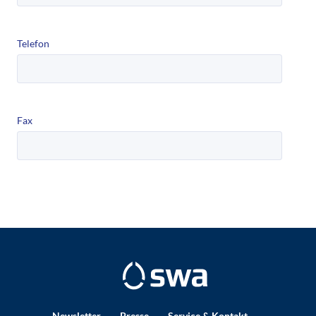
Telefon
Fax
Bitte
dieses
Feld
NICHT
ausfüllen!
Newsletter
Presse
Service & Kontakt