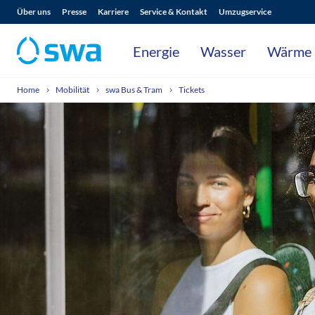
Über uns
Presse
Karriere
Service & Kontakt
Umzugservice
Energie
Wasser
Wärme
Home
Mobilität
swa Bus & Tram
Tickets