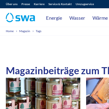
Über uns
Presse
Karriere
Service & Kontakt
Umzugservice
Energie
Wasser
Wärme
Home
Magazin
Tags
Magazinbeiträge zum Th