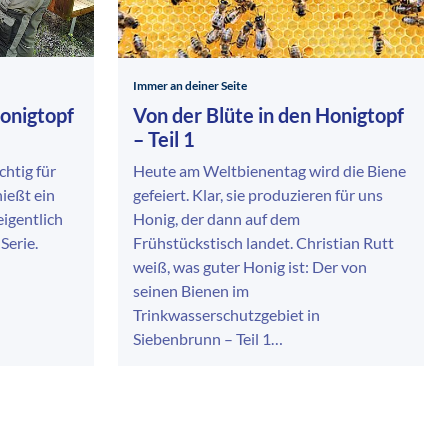
Immer an deiner Seite
Honigtopf
Von der Blüte in den Honigtopf
– Teil 1
htig für
Heute am Weltbienentag wird die Biene
ießt ein
gefeiert. Klar, sie produzieren für uns
igentlich
Honig, der dann auf dem
Serie.
Frühstückstisch landet. Christian Rutt
weiß, was guter Honig ist: Der von
seinen Bienen im
Trinkwasserschutzgebiet in
Siebenbrunn – Teil 1…