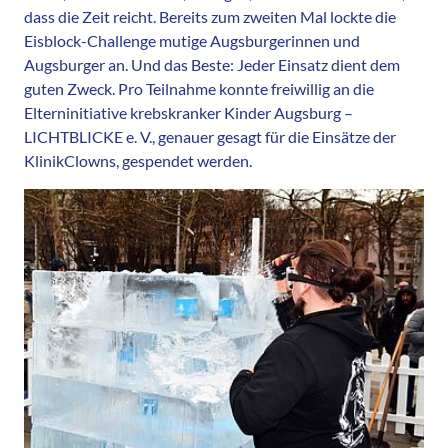
dass die Zeit reicht. Bereits zum zweiten Mal lockte die
Eisblock-Challenge mutige Augsburgerinnen und
Augsburger an. Und das Beste: Jeder Einsatz dient dem
guten Zweck. Pro Teilnahme konnte freiwillig an die
Elterninitiative krebskranker Kinder Augsburg –
LICHTBLICKE e. V., genauer gesagt für die Einsätze der
KlinikClowns, gespendet werden.