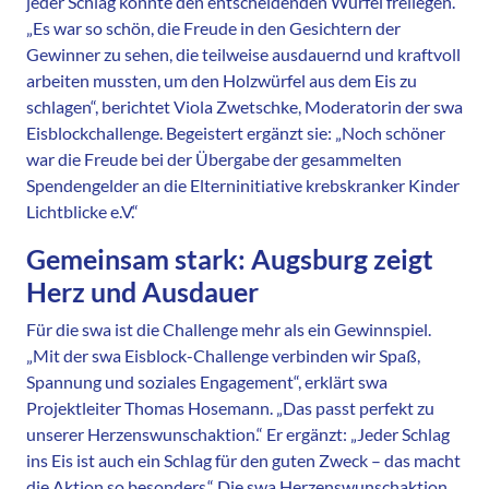
jeder Schlag könnte den entscheidenden Würfel freilegen.
„Es war so schön, die Freude in den Gesichtern der
Gewinner zu sehen, die teilweise ausdauernd und kraftvoll
arbeiten mussten, um den Holzwürfel aus dem Eis zu
schlagen“, berichtet Viola Zwetschke, Moderatorin der swa
Eisblockchallenge. Begeistert ergänzt sie: „Noch schöner
war die Freude bei der Übergabe der gesammelten
Spendengelder an die Elterninitiative krebskranker Kinder
Lichtblicke e.V.“
Gemeinsam stark: Augsburg zeigt
Herz und Ausdauer
Für die swa ist die Challenge mehr als ein Gewinnspiel.
„Mit der swa Eisblock-Challenge verbinden wir Spaß,
Spannung und soziales Engagement“, erklärt swa
Projektleiter Thomas Hosemann. „Das passt perfekt zu
unserer Herzenswunschaktion.“ Er ergänzt: „Jeder Schlag
ins Eis ist auch ein Schlag für den guten Zweck – das macht
die Aktion so besonders.“ Die swa Herzenswunschaktion