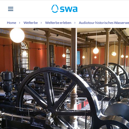
Home
Welterbe
Welterbe erleben
Audiotour historisches Wasserw