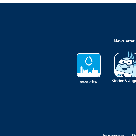
Newsletter
swa city
Impressum
D