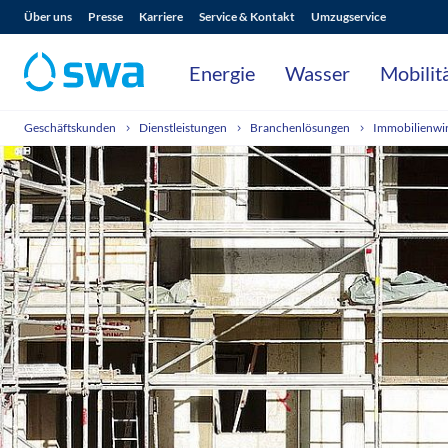
Über uns
Presse
Karriere
Service & Kontakt
Umzugservice
Energie
Wasser
Mobilit
Geschäftskunden
Dienstleistungen
Branchenlösungen
Immobilienwir