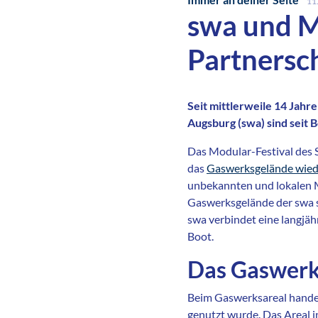
11
swa und M
Partnersc
Seit mittlerweile 14 Jahr
Augsburg (swa) sind seit B
Das Modular-Festival des S
das
Gaswerksgelände wiede
unbekannten und lokalen M
Gaswerksgelände der swa s
swa verbindet eine langjäh
Boot.
Das Gaswerkg
Beim Gaswerksareal handelt
genutzt wurde. Das Areal i