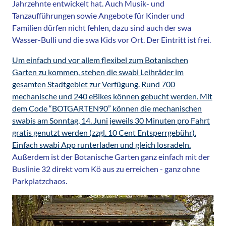
Jahrzehnte entwickelt hat. Auch Musik- und
Tanzaufführungen sowie Angebote für Kinder und
Familien dürfen nicht fehlen, dazu sind auch der swa
Wasser-Bulli und die swa Kids vor Ort. Der Eintritt ist frei.
Um einfach und vor allem flexibel zum Botanischen
Garten zu kommen, stehen die swabi Leihräder im
gesamten Stadtgebiet zur Verfügung. Rund 700
mechanische und 240 eBikes können gebucht werden. Mit
dem Code “BOTGARTEN90” können die mechanischen
swabis am Sonntag, 14. Juni jeweils 30 Minuten pro Fahrt
gratis genutzt werden (zzgl. 10 Cent Entsperrgebühr).
Einfach swabi App runterladen und gleich losradeln.
Außerdem ist der Botanische Garten ganz einfach mit der
Buslinie 32 direkt vom Kö aus zu erreichen - ganz ohne
Parkplatzchaos.